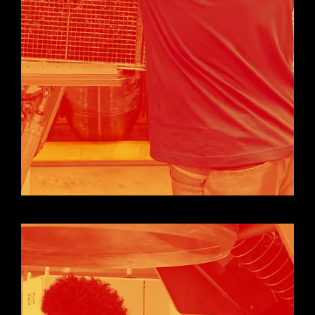
Lackauftrag. Damit erreichen wir eine optimale
Benetzbarkeit der Bauteile und die feste und
dauerhafte Haftung der Beschichtungen auf den
Produkten.
Die patentierte Niederdruck-Plasmatechnologie
von APO erlaubt eine schnellere und effizientere
Plasmabehandlung der Bauteile als herkömmliche
Plasmaprozesse.
BESCHICHTUNG