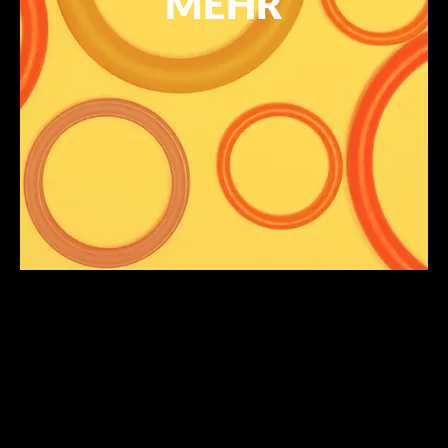
MEHR
optimieren dynamische Reibeigenschaften und
verringern dadurch den Verschleiß der
Komponenten. Daneben vermindern sie Stick-slip
Effekte und beugen so in vielen Anwendungen auch
einer Geräuschentwicklung vor.
Für die (Zwischen-) Lagerung beschichteter
Elastomerteile beachten Sie bitte unsere
.
Lagerungshinweise