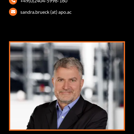
+49(0)2404-5998-160
sandra.brueck (at) apo.ac