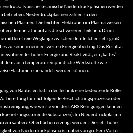
rendruck. Typische, technische Niederdruckplasmen werden
 betrieben. Niederdruckplasmen zählen zu den
mischen Plasmen. Die leichten Elektronen im Plasma weisen
 höhere Temperatur auf als die schwereren Teilchen. Da im
e mittlere freie Weglänge zwischen den Teilchen sehr groß
t es zu keinem nennenswerten Energieübertrag. Das Resultat
z innewohnender hoher Energie und Reaktivität, ein „kaltes“
it dem auch temperaturempfindliche Werkstoffe wie
weise Elastomere behandelt werden können.
gung von Bauteilen hat in der Technik eine bedeutende Rolle.
s Vorbereitung für nachfolgende Beschichtungsprozesse oder
Feinstreinigung, wie wir sie von der LABS Reinigungen kennen
ckbenetzungsstörende Substanzen). Im Niederdruckplasma
trem saubere Oberflächen erzeugt werden. Die sehr hohe
igkeit von Niederdruckplasma ist dabei von großem Vorteil,