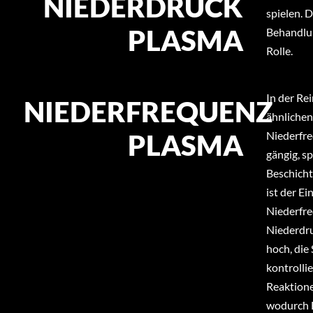
NIEDERDRUCK
spielen. 
PLASMA
Behandlun
Rolle.
In der Re
NIEDERFREQUENZ
ähnlichen
PLASMA
Niederfre
gängig, s
Beschicht
ist der E
Niederfre
Niederdru
hoch, die
kontrolli
Reaktione
wodurch B