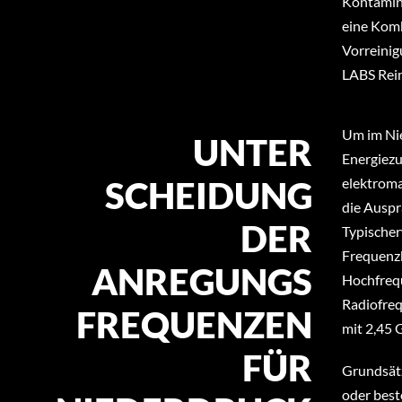
Kontamina
eine Komb
Vorreinig
LABS Rein
Um im Nie
UNTER
Energiezu
SCHEIDUNG
elektroma
die Auspr
DER
Typischer
Frequenzb
ANREGUNGS
Hochfrequ
Radiofre
FREQUENZEN
mit 2,45 
FÜR
Grundsätzl
oder best