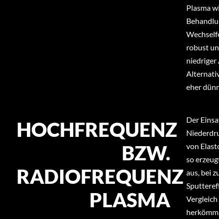
Plasma wir
Behandlun
Wechselfe
robust un
niedriger
Alternati
eher dünn
Der Einsa
HOCHFREQUENZ
Niederdru
BZW.
von Elast
so erzeug
RADIOFREQUENZ
aus, bei 
Sputteref
PLASMA
Vergleich
herkömmli