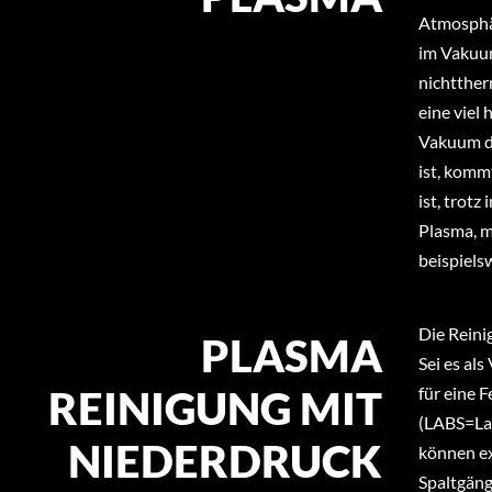
Atmosphä
im Vakuum
nichtther
eine viel
Vakuum di
ist, komm
ist, trot
Plasma, m
beispiels
Die Reini
PLASMA
Sei es al
REINIGUNG MIT
für eine 
(LABS=La
NIEDERDRUCK
können ex
Spaltgäng