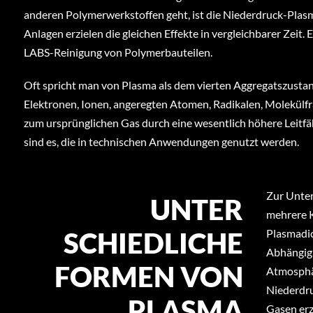
anderen Polymerwerkstoffen geht, ist die Niederdruck-Plas
Anlagen erzielen die gleichen Effekte in vergleichbarer Zeit.
LABS-Reinigung von Polymerbauteilen.
Oft spricht man von Plasma als dem vierten Aggregatszustand 
Elektronen, Ionen, angeregten Atomen, Radikalen, Molekülf
zum ursprünglichen Gas durch eine wesentlich höhere Leitfä
sind es, die in technischen Anwendungen genutzt werden.
Zur Unte
UNTER
mehrere K
SCHIEDLICHE
Plasmadic
Abhängig
FORMEN VON
Atmosphä
Niederdr
PLASMA
Gasen erze