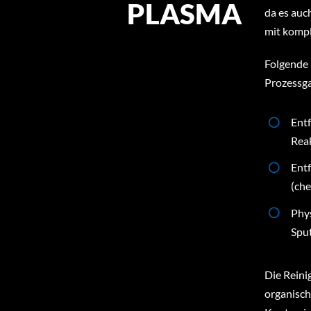
PLASMA
da es auc
mit kompl
Folgende 
Prozessga
Ent
Rea
Ent
(ch
Phy
Spu
Die Reini
organisch