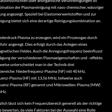
tionsschichten oder anorganische Verunreinigungen ist
ination der Plasmareinigung mit nass-chemischer, wässriger
ung angezeigt. Speziell bei Elastomerwerkstoffen und zur
igung bietet sich eine derartige Reinigungskombination an.
derdruck Plasma zu erzeugen, wird ein Prozessgas durch
fuhr angeregt. Dies erfolgt durch das Anlegen eines
gnetischen Feldes. Auch die Anregungsfrequenz beeinflusst
ägung der verschiedenen Plasmaeigenschaften und –effekte.
weise unterscheidet man in der Technik drei
ereiche: Niederfrequenz-Plasma (NF) mit 40 kHz,
enz-Plasma (HF) mit 13,56 MHz, teilweise auch
quenz-Plasma (RF) genannt und Mikrowellen-Plasma (MW)
GHz.
ich lässt sich kein Frequenzbereich generell als der richtige
e bewerten, da viele Faktoren bei der Auswahl eine Rolle